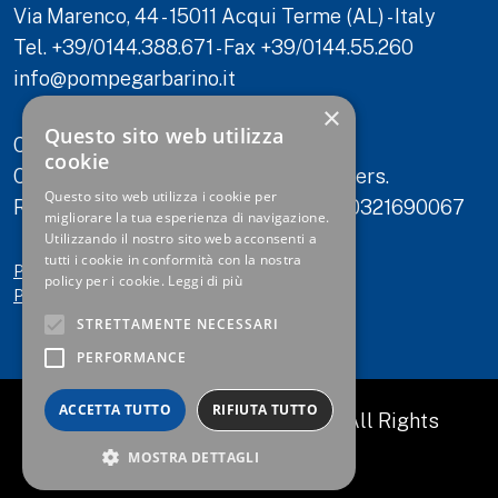
Via Marenco, 44 - 15011 Acqui Terme (AL) - Italy
Tel. +39/0144.388.671 - Fax +39/0144.55.260
info@pompegarbarino.it
×
Questo sito web utilizza
C.F./P.IVA 00321690067
cookie
Capitale Sociale: 2.000.000 euro int. vers.
Questo sito web utilizza i cookie per
Registro Imprese di Alessandria n. 00321690067
migliorare la tua esperienza di navigazione.
Utilizzando il nostro sito web acconsenti a
tutti i cookie in conformità con la nostra
Politica qualità e ambiente
policy per i cookie.
Leggi di più
Privacy and cookies policy
STRETTAMENTE NECESSARI
PERFORMANCE
ACCETTA TUTTO
RIFIUTA TUTTO
© 2023 POMPE GARBARINO.
All Rights
Reserved.
MOSTRA DETTAGLI